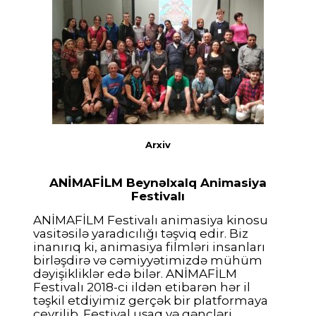
Arxiv
ANİMAFİLM Beynəlxalq Animasiya
Festivalı
ANİMAFİLM Festivalı animasiya kinosu
vasitəsilə yaradıcılığı təşviq edir. Biz
inanırıq ki, animasiya filmləri insanları
birləşdirə və cəmiyyətimizdə mühüm
dəyişikliklər edə bilər. ANİMAFİLM
Festivalı 2018-ci ildən etibarən hər il
təşkil etdiyimiz gerçək bir platformaya
çevrilib. Festival uşaq və gəncləri,