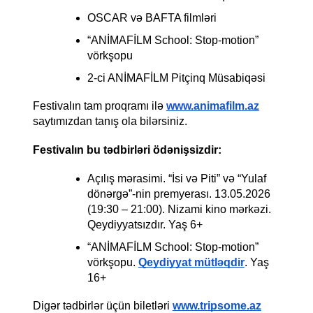
OSCAR və BAFTA filmləri
“ANİMAFİLM School: Stop-motion” 
vörkşopu
2-ci ANİMAFİLM Pitçinq Müsabiqəsi 
Festivalın tam proqramı ilə 
www.animafilm.az
saytımızdan tanış ola bilərsiniz.
Festivalın bu tədbirləri ödənişsizdir:
Açılış mərasimi. “İsi və Piti” və “Yulaf 
dönərgə”-nin premyerası. 13.05.2026 
(19:30 – 21:00). Nizami kino mərkəzi. 
Qeydiyyatsızdır. Yaş 6+
“ANİMAFİLM School: Stop-motion” 
vörkşopu. 
Qeydiyyat mütləqdir
. Yaş 
16+
Digər tədbirlər üçün biletləri 
www.tripsome.az