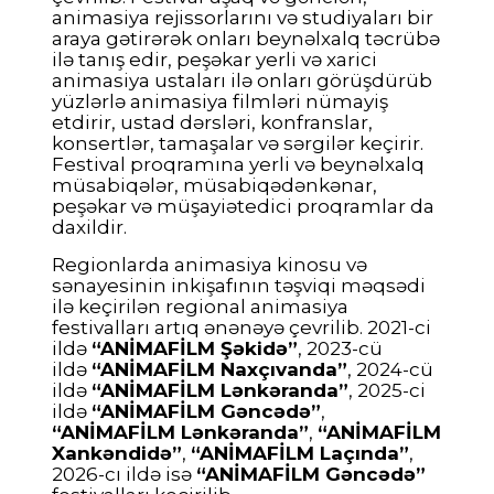
animasiya rejissorlarını və studiyaları bir
araya gətirərək onları beynəlxalq təcrübə
ilə tanış edir, peşəkar yerli və xarici
animasiya ustaları ilə onları görüşdürüb
yüzlərlə animasiya filmləri nümayiş
etdirir, ustad dərsləri, konfranslar,
konsertlər, tamaşalar və sərgilər keçirir.
Festival proqramına yerli və beynəlxalq
müsabiqələr, müsabiqədənkənar,
peşəkar və müşayiətedici proqramlar da
daxildir.
Regionlarda animasiya kinosu və
sənayesinin inkişafının təşviqi məqsədi
ilə keçirilən regional animasiya
festivalları artıq ənənəyə çevrilib. 2021-ci
ildə
“ANİMAFİLM Şəkidə”
, 2023-cü
ildə
“ANİMAFİLM Naxçıvanda”
, 2024-cü
ildə
“ANİMAFİLM Lənkəranda”
, 2025-ci
ildə
“ANİMAFİLM Gəncədə”
,
“ANİMAFİLM Lənkəranda”
,
“ANİMAFİLM
Xankəndidə”
,
“ANİMAFİLM Laçında”
,
2026-cı ildə isə
“ANİMAFİLM Gəncədə”