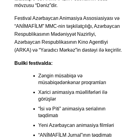
mövzusu “Dəniz”dir.
Festival Azərbaycan Animasiya Assosiasiyası və 
“ANİMAFİLM” MMC-nin təşkilatçılığı, Azərbaycan 
Respublikasının Mədəniyyət Nazirliyi, 
Azərbaycan Respublikasının Kino Agentliyi 
(ARKA) və “Yaradıcı Mərkəz”in dəstəyi ilə keçirilir.
Builki festivalda:
Zəngin müsabiqə və 
müsabiqədənkənar proqramları
Xarici animasiya müəllifərləri ilə 
görüşlər
“İsi və Piti” animasiya serialının 
təqdimatı
Yeni Azərbaycan animasiya filmləri
“ANİMAFİLM Jurnal”ının təqdimatı