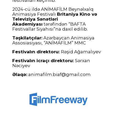
festivalları keçirilib.
2024-cü ildə ANİMAFİLM Beynəlxalq
Animasiya Festivalı
Britaniya Kino və
Televiziya Sənətləri
Akademiyası
tərəfindən “BAFTA
Festivallar Siyahısı”na daxil edilib.
Təşkilatçılar:
Azərbaycan Animasiya
Assosiasiyası, “ANİMAFİLM” MMC
Festivalın direktoru:
Rəşid Ağamalıyev
F
estivalın icraçı direktoru:
Sərxan
Nəciyev
Əlaqə:
animafilm.biaf@gmail.com