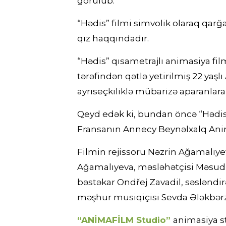
görülüb.
“Hədis” filmi simvolik olaraq qa
qız haqqındadır.
“Hədis” qısametrajlı animasiya film
tərəfindən qətlə yetirilmiş 22 yaş
ayrıseçkiliklə mübarizə aparanlara
Qeyd edək ki, bundan öncə “Hədis
Fransanın Annecy Beynəlxalq Anim
Filmin rejissoru Nəzrin Ağamalıyev
Ağamalıyeva, məsləhətçisi Məsud 
bəstəkar Ondřej Zavadil, səsləndi
məşhur musiqiçisi Sevda Ələkbərz
“ANİMAFİLM Studio”
animasiya st