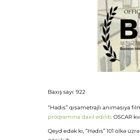
Baxış sayı:
922
“Hədis” qısametrajlı animasiya fi
proqramına daxil edilib
. OSCAR kva
Qeyd edək ki, “Hədis” 101 ölkə üzrə