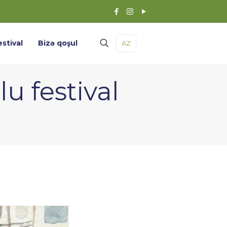
estival
Bizə qoşul
AZ
u festival