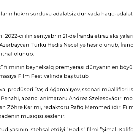
rğaların hökm sürdüyü ədalətsiz dünyada haqq-ədal
i 2022-ci ilin sentyabrın 21-də İranda etiraz aksiyala
lı Azərbaycan Türkü Hədis Nəcəfiyə həsr olunub, İra
 ithaf olunub.
” filminin beynəlxalq premyerası dünyanın ən böyük 
asiya Film Festivalında baş tutub.
a, prodüseri Rəşid Ağamalıyev, ssenari müəllifləri 
Pənahi, aparıcı animatoru Andrea Szelesovádır, mo
rən Zöhrə Kərimi, redaktoru Rafiq Məmmədlidir. Fil
adənin musiqisi səslənir.
udiyasının istehsal etdiyi “Hədis” filmi “Şimali Kal