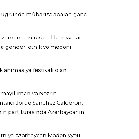
ət uğrunda mübarizə aparan gənc
rı zamanı təhlükəsizlik qüvvələri
nda gender, etnik və mədəni
animasiya festivalı olan
İsmayıl İman və Nəzrin
ntajçı Jorge Sánchez Calderón,
min partiturasında Azərbaycanın
iforniya Azərbaycan Mədəniyyəti