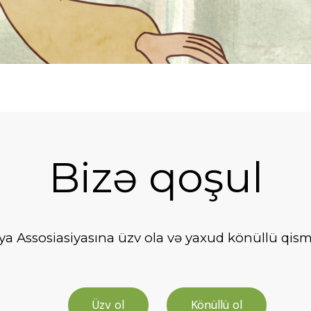
Bizə qoşul
 Assosiasiyasına üzv ola və yaxud könüllü qismin
Üzv ol
Könüllü ol