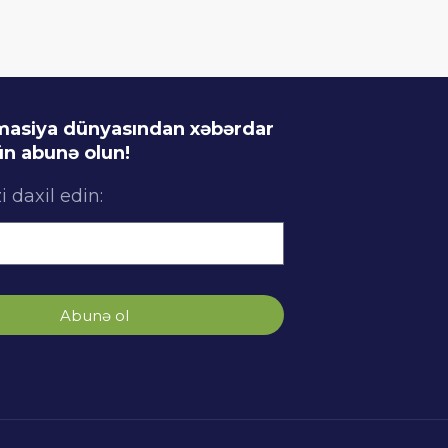
imasiya dünyasından xəbərdar
n abunə olun!
i daxil edin:
Abunə ol