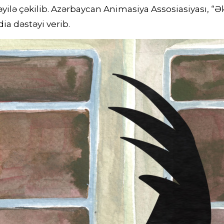
yilə çəkilib. Azərbaycan Animasiya Assosiasiyası, “Ək
ia dəstəyi verib.