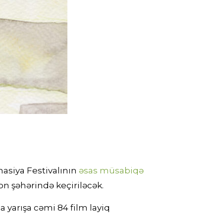
asiya Festivalının
əsas müsabiqə
eon şəhərində keçiriləcək.
a yarışa cəmi 84 film layiq