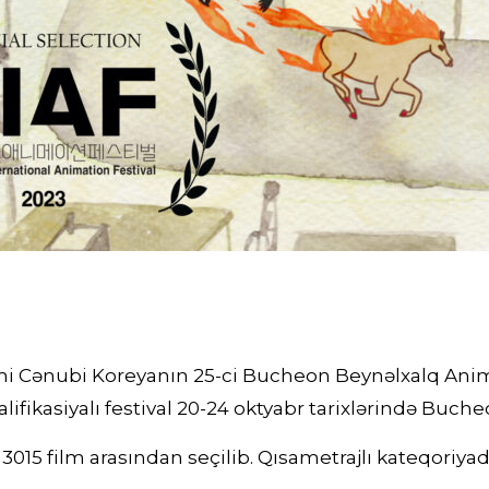
lmi Cənubi Koreyanın 25-ci Bucheon Beynəlxalq Anim
lifikasiyalı festival 20-24 oktyabr tarixlərində Buch
 3015 film arasından seçilib. Qısametrajlı kateqoriyad