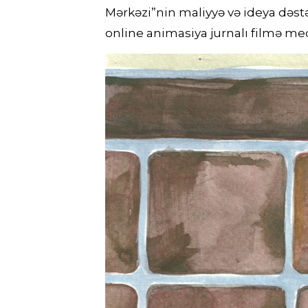
Mərkəzi”nin maliyyə və ideya dəstə
online animasiya jurnalı filmə med