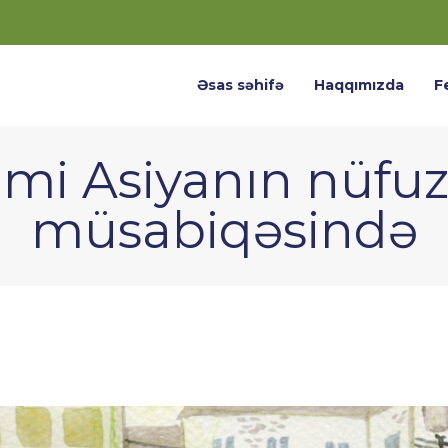
Əsas səhifə
Haqqımızda
F
ilmi Asiyanın nüfuzl
müsabiqəsində