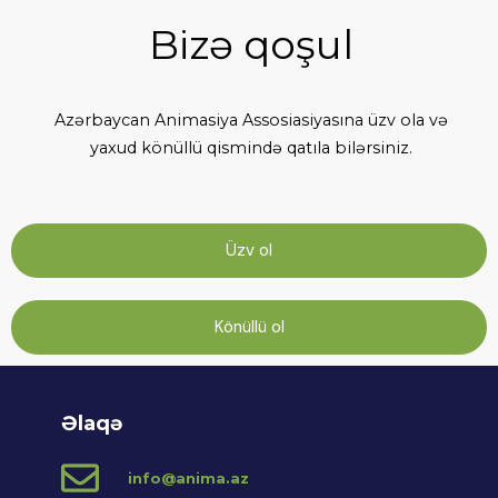
Bizə qoşul
Azərbaycan Animasiya Assosiasiyasına üzv ola və
yaxud könüllü qismində qatıla bilərsiniz.
Üzv ol
Könüllü ol
Əlaqə
info@anima.az