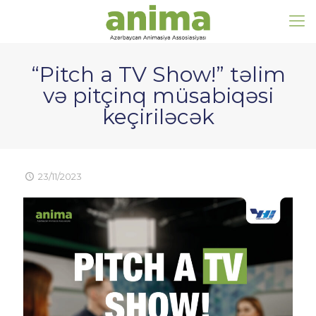
“Pitch a TV Show!” təlim
və pitçinq müsabiqəsi
keçiriləcək
23/11/2023