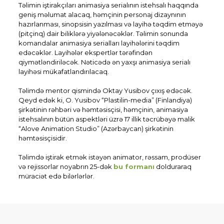
Təlimin iştirakçıları animasiya serialının istehsalı haqqında
geniş məlumat alacaq, həmçinin personaj dizaynının
hazırlanması, sinopsisin yazılması və layihə təqdim etməyə
(pitçinq) dair biliklərə yiyələnəcəklər. Təlimin sonunda
komandalar animasiya serialları layihələrini təqdim
edəcəklər. Layihələr ekspertlər tərəfindən
qiymətləndiriləcək. Nəticədə ən yaxşı animasiya serialı
layihəsi mükafatlandırılacaq.
Təlimdə mentor qismində Oktay Yusibov çıxış edəcək.
Qeyd edək ki, O. Yusibov “Plastilin-media” (Finlandiya)
şirkətinin rəhbəri və həmtəsisçisi, həmçinin, animasiya
istehsalının bütün aspektləri üzrə 17 illik təcrübəyə malik
“Alove Animation Studio” (Azərbaycan) şirkətinin
həmtəsisçisidir.
Təlimdə iştirak etmək istəyən animator, rəssam, prodüser
və rejissorlar noyabrın 25-dək
bu formanı
dolduraraq
müraciət edə bilərlərlər.