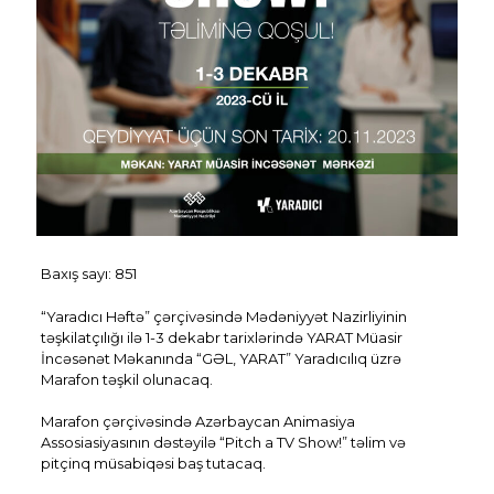
Baxış sayı:
851
“Yaradıcı Həftə” çərçivəsində Mədəniyyət Nazirliyinin
təşkilatçılığı ilə 1-3 dekabr tarixlərində YARAT Müasir
İncəsənət Məkanında “GƏL, YARAT” Yaradıcılıq üzrə
Marafon təşkil olunacaq.
Marafon çərçivəsində Azərbaycan Animasiya
Assosiasiyasının dəstəyilə “Pitch a TV Show!” təlim və
pitçinq müsabiqəsi baş tutacaq.