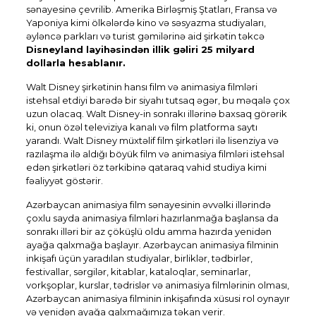
sənayesinə çevrilib. Amerika Birləşmiş Ştatları, Fransa və
Yaponiya kimi ölkələrdə kino və səsyazma studiyaları,
əyləncə parkları və turist gəmilərinə aid şirkətin təkcə
Disneyland layihəsindən illik gəliri 25 milyard
dollarla hesablanır.
Walt Disney şirkətinin hansı film və animasiya filmləri
istehsal etdiyi barədə bir siyahı tutsaq əgər, bu məqalə çox
uzun olacaq. Walt Disney-in sonrakı illərinə baxsaq görərik
ki, onun özəl televiziya kanalı və film platforma saytı
yarandı. Walt Disney müxtəlif film şirkətləri ilə lisenziya və
razılaşma ilə aldığı böyük film və animasiya filmləri istehsal
edən şirkətləri öz tərkibinə qataraq vahid studiya kimi
fəaliyyət göstərir.
Azərbaycan animasiya film sənayesinin əvvəlki illərində
çoxlu sayda animasiya filmləri hazırlanmağa başlansa da
sonrakı illəri bir az çöküşlü oldu amma hazırda yenidən
ayağa qalxmağa başlayır. Azərbaycan animasiya filminin
inkişafı üçün yaradılan studiyalar, birliklər, tədbirlər,
festivallar, sərgilər, kitablar, kataloqlar, seminarlar,
vorkşoplar, kurslar, tədrislər və animasiya filmlərinin olması,
Azərbaycan animasiya filminin inkişafında xüsusi rol oynayır
və yenidən ayağa qalxmağımıza təkan verir.