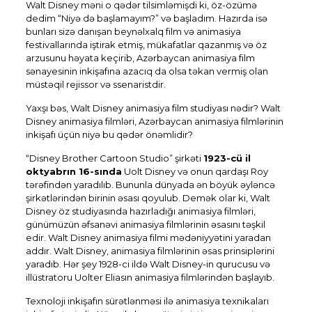
Walt Disney məni o qədər tilsimləmişdi ki, öz-özümə
dedim “Niyə də başlamayım?” və başladım. Hazırda isə
bunları sizə danışan beynəlxalq film və animasiya
festivallarında iştirak etmiş, mükafatlar qazanmış və öz
arzusunu həyata keçirib, Azərbaycan animasiya film
sənayesinin inkişafına azacıq da olsa təkan vermiş olan
müstəqil rejissor və ssenaristdir.
Yaxşı bəs, Walt Disney animasiya film studiyası nədir? Walt
Disney animasiya filmləri, Azərbaycan animasiya filmlərinin
inkişafı üçün niyə bu qədər önəmlidir?
“Disney Brother Cartoon Studio” şirkəti
1923-cü il
oktyabrın 16-sında
Uolt Disney və onun qardaşı Roy
tərəfindən yaradılıb. Bununla dünyada ən böyük əyləncə
şirkətlərindən birinin əsası qoyulub. Demək olar ki, Walt
Disney öz studiyasında hazırladığı animasiya filmləri,
günümüzün əfsanəvi animasiya filmlərinin əsasını təşkil
edir. Walt Disney animasiya filmi mədəniyyətini yaradan
addır. Walt Disney, animasiya filmlərinin əsas prinsiplərini
yaradıb. Hər şey 1928-ci ildə Walt Disney-in qurucusu və
illüstratoru Uolter Eliasın animasiya filmlərindən başlayıb.
Texnoloji inkişafın sürətlənməsi ilə animasiya texnikaları