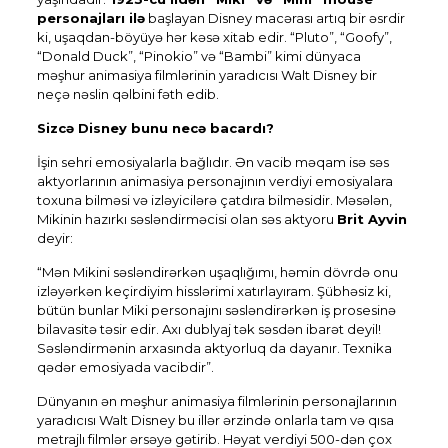
personajları ilə
başlayan Disney macərası artıq bir əsrdir
ki, uşaqdan-böyüyə hər kəsə xitab edir. “Pluto”, “Goofy”,
“Donald Duck”, “Pinokio” və “Bambi” kimi dünyaca
məşhur animasiya filmlərinin yaradıcısı Walt Disney bir
neçə nəslin qəlbini fəth edib.
Sizcə Disney bunu necə bacardı?
İşin sehri emosiyalarla bağlıdır. Ən vacib məqam isə səs
aktyorlarının animasiya personajının verdiyi emosiyalara
toxuna bilməsi və izləyicilərə çatdıra bilməsidir. Məsələn,
Mikinin hazırkı səsləndirməcisi olan səs aktyoru
Brit Ayvin
deyir:
“Mən Mikini səsləndirərkən uşaqlığımı, həmin dövrdə onu
izləyərkən keçirdiyim hisslərimi xatırlayıram. Şübhəsiz ki,
bütün bunlar Miki personajını səsləndirərkən iş prosesinə
bilavasitə təsir edir. Axı dublyaj tək səsdən ibarət deyil!
Səsləndirmənin arxasında aktyorluq da dayanır. Texnika
qədər emosiyada vacibdir”.
Dünyanın ən məşhur animasiya filmlərinin personajlarının
yaradıcısı Walt Disney bu illər ərzində onlarla tam və qısa
metrajlı filmlər ərsəyə gətirib. Həyat verdiyi 500-dən çox