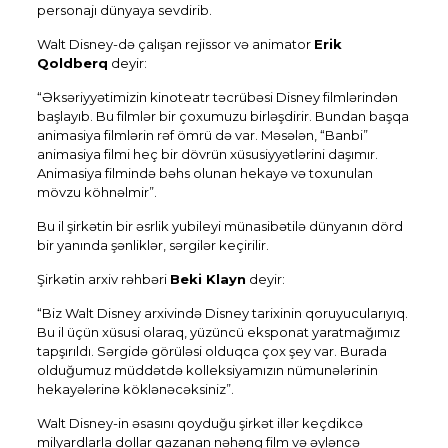
personajı dünyaya sevdirib.
Walt Disney-də çalışan rejissor və animator
Erik
Qoldberq
deyir:
“Əksəriyyətimizin kinoteatr təcrübəsi Disney filmlərindən
başlayıb. Bu filmlər bir çoxumuzu birləşdirir. Bundan başqa
animasiya filmlərin rəf ömrü də var. Məsələn, “Banbi”
animasiya filmi heç bir dövrün xüsusiyyətlərini daşımır.
Animasiya filmində bəhs olunan hekayə və toxunulan
mövzu köhnəlmir”.
Bu il şirkətin bir əsrlik yubileyi münasibətilə dünyanın dörd
bir yanında şənliklər, sərgilər keçirilir.
Şirkətin arxiv rəhbəri
Beki Klayn
deyir:
“Biz Walt Disney arxivində Disney tarixinin qoruyucularıyıq.
Bu il üçün xüsusi olaraq, yüzüncü eksponat yaratmağımız
tapşırıldı. Sərgidə görüləsi olduqca çox şey var. Burada
olduğumuz müddətdə kolleksiyamızın nümunələrinin
hekayələrinə köklənəcəksiniz”.
Walt Disney-in əsasını qoyduğu şirkət illər keçdikcə
milyardlarla dollar qazanan nəhəng film və əyləncə