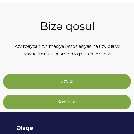
Bizə qoşul
Azərbaycan Animasiya Assosiasiyasına üzv ola və
yaxud könüllü qismində qatıla bilərsiniz.
Üzv ol
Könüllü ol
Əlaqə