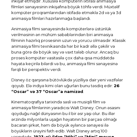
inkişaf etmişdir. Xüsusilə kompüterin ixtirası animasiya
filmləri sənayesinin inkişafına böyük töhfə verdi. Müxtəlif
kompüter proqramlarından istifadə etməklə 2d və ya 3d
animasiya filmləri hazırlanmağa başlandı.
Animasiya filmi sənayesində kompüterlərə üstünlük
verilməsinin ən mühüm səbəblərindən biri animasiya
filminin hazırlıq prosesinin uzun və yorucu olmasıdır. Klassik
animasiya filmi texnikasında hər bir kadr əllə çəkilir və
buna görə də böyük səy və vaxt tələb olunur. Ancaq bu
proses kompüter vasitəsilə çox daha qısa müddətdə
həyata keçirilə bilərdi və bu, animasiya filmi sənayesinə
fərqli bir perspektiv verdi.
Disney öz qarşısına bütövlükdə yüzilliyə dair yeni vəzifələr
qoyub. Elə indiyə kimi olan uğurları bunu təsdiq edir:
26
“Oscar” və 37 “Oscar”a namizəd
.
Kinematoqrafiya tarixində səsli və musiqili film və
animasiya filmlərinin yaradıcısı Walt Disney. Onun əsasını
qoyduğu nağıl dünyasının bu il bir əsr yaşı olur. Bu illər
ərzində milyonlarla uşağın həyatının bir parçası olmağı
bacaran şirkət, həm də böyük əyləncə sənayesi ilə
böyüklərin ürəyini fəth edib. Walt Disney artıq 100
yaşındadır.
1923-cü ildən “Miki” və “Mini” mouse