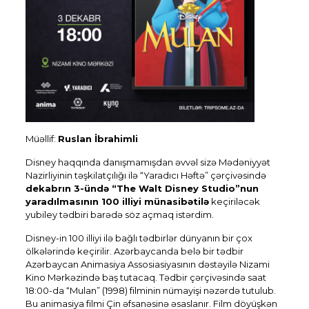
Müəllif:
Ruslan İbrahimli
Disney haqqında danışmamışdan əvvəl sizə Mədəniyyət
Nazirliyinin təşkilatçılığı ilə “Yaradıcı Həftə” çərçivəsində
dekabrın 3-ündə “The Walt Disney Studio”nun
yaradılmasının 100 illiyi münasibətilə
keçiriləcək
yubiley tədbiri barədə söz açmaq istərdim.
Disney-in 100 illiyi ilə bağlı tədbirlər dünyanın bir çox
ölkələrində keçirilir. Azərbaycanda belə bir tədbir
Azərbaycan Animasiya Assosiasiyasının dəstəyilə Nizami
Kino Mərkəzində baş tutacaq. Tədbir çərçivəsində saat
18:00-da “Mulan” (1998) filminin nümayişi nəzərdə tutulub.
Bu animasiya filmi Çin əfsanəsinə əsaslanır. Film döyüşkən