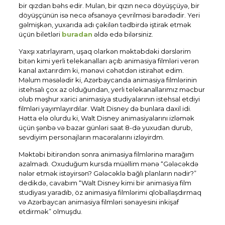
bir qızdan bəhs edir. Mulan, bir qızın necə döyüşçüyə, bir
döyüşçünün isə necə əfsanəyə çevrilməsi barədədir. Yeri
gəlmişkən, yuxarıda adı çəkilən tədbirdə iştirak etmək
üçün biletləri
buradan
əldə edə bilərsiniz.
Yaxşı xatırlayıram, uşaq olarkən məktəbdəki dərslərim
bitən kimi yerli telekanalları açıb animasiya filmləri verən
kanal axtarırdım ki, mənəvi cəhətdən istirahət edim.
Məlum məsələdir ki, Azərbaycanda animasiya filmlərinin
istehsalı çox az olduğundan, yerli telekanallarımız məcbur
olub məşhur xarici animasiya studiyalarının istehsal etdiyi
filmləri yayımlayırdılar. Walt Disney də bunlara daxil idi.
Hətta elə olurdu ki, Walt Disney animasiyalarını izləmək
üçün şənbə və bazar günləri saat 8-də yuxudan durub,
sevdiyim personajların macəralarını izləyirdm.
Məktəbi bitirəndən sonra animasiya filmlərinə marağım
azalmadı. Oxuduğum kursda müəllim mənə “Gələcəkdə
nələr etmək istəyirsən? Gələcəklə bağlı planların nədir?”
dedikdə, cavabım “Walt Disney kimi bir animasiya film
studiyası yaradıb, öz animasiya filmlərimi qloballaşdırmaq
və Azərbaycan animasiya filmləri sənayesini inkişaf
etdirmək” olmuşdu.