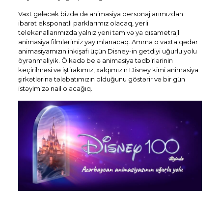
Vaxt gələcək bizdə də animasiya personajlarımızdan
ibarət eksponatlı parklarımız olacaq, yerli
telekanallarımızda yalnız yeni tam və ya qısametrajlı
animasiya filmlərimiz yayımlanacaq. Amma o vaxta qədər
animasiyamızın inkişafı üçün Disney-in getdiyi uğurlu yolu
öyrənməliyik. Ölkədə belə animasiya tədbirlərinin
keçirilməsi və iştirakımız, xalqımızın Disney kimi animasiya
şirkətlərinə tələbatımızın olduğunu göstərir və bir gün
istəyimizə nail olacağıq.