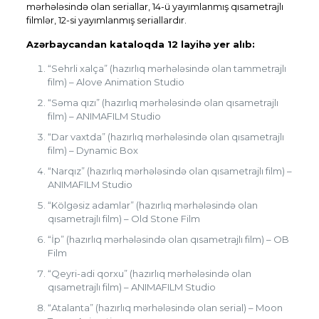
mərhələsində olan seriallar, 14-ü yayımlanmış qısametrajlı
filmlər, 12-si yayımlanmış seriallardır.
Azərbaycandan kataloqda 12 layihə yer alıb:
“Sehrli xalça” (hazırlıq mərhələsində olan tammetrajlı
film) – Alove Animation Studio
“Səma qızı” (hazırlıq mərhələsində olan qısametrajlı
film) – ANIMAFILM Studio
“Dar vaxtda” (hazırlıq mərhələsində olan qısametrajlı
film) – Dynamic Box
“Narqız” (hazırlıq mərhələsində olan qısametrajlı film) –
ANIMAFILM Studio
“Kölgəsiz adamlar” (hazırlıq mərhələsində olan
qısametrajlı film) – Old Stone Film
“İp” (hazırlıq mərhələsində olan qısametrajlı film) – OB
Film
“Qeyri-adi qorxu” (hazırlıq mərhələsində olan
qısametrajlı film) – ANIMAFILM Studio
“Atalanta” (hazırlıq mərhələsində olan serial) – Moon