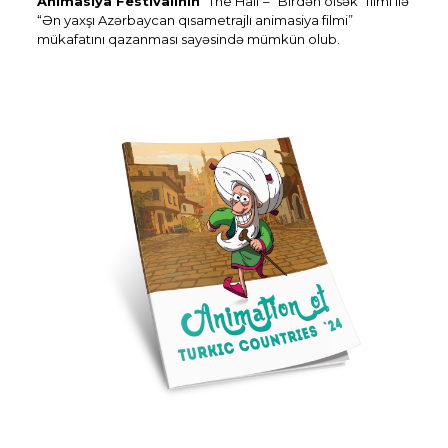
Animasiya Festivalının
“The Half – “Birdən ölsək” filmi ilə
“Ən yaxşı Azərbaycan qısametrajlı animasiya filmi”
mükafatını qazanması sayəsində mümkün olub.