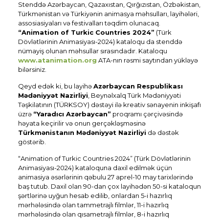
Stenddə Azərbaycan, Qazaxıstan, Qırğızıstan, Özbəkistan,
Türkmənistan və Türkiyənin animasya məhsulları, layihələri,
assosiasiyaları və festivalları təqdim olunacaq.
“Animation of Turkic Countries 2024”
(Türk
Dövlətlərinin Animasiyası-2024) kataloqu da stenddə
nümayiş olunan məhsullar sırasındadır. Kataloqu
www.atanimation.org
ATA-nın rəsmi saytından yükləyə
bilərsiniz.
Qeyd edək ki, bu layihə
Azərbaycan Respublikası
Mədəniyyət Nazirliyi
, Beynəlxalq Türk Mədəniyyəti
Təşkilatının (TÜRKSOY) dəstəyi ilə kreativ sənayenin inkişafı
üzrə
“Yaradıcı Azərbaycan”
proqramı çərçivəsində
həyata keçirilir və onun gerçəkləşməsinə
Türkmənistanın Mədəniyyət Nazirliyi
də dəstək
göstərib.
“Animation of Turkic Countries 2024” (Türk Dövlətlərinin
Animasiyası-2024) kataloquna daxil edilmək üçün
animasiya əsərlərinin qəbulu 27 aprel-10 may tarixlərində
baş tutub. Daxil olan 90-dan çox layihədən 50-si kataloqun
şərtlərinə uyğun hesab edilib, onlardan 5-i hazırlıq
mərhələsində olan tammetrajlı filmlər, 11-i hazırlıq
mərhələsində olan qısametrajlı filmlər, 8-i hazırlıq