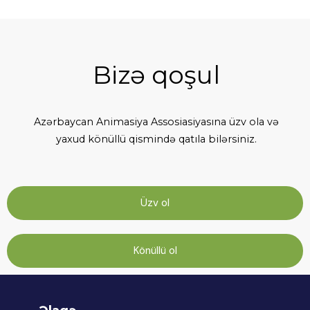
Bizə qoşul
Azərbaycan Animasiya Assosiasiyasına üzv ola və
yaxud könüllü qismində qatıla bilərsiniz.
Üzv ol
Könüllü ol