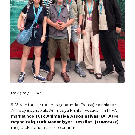
Baxış sayı:
1. 343
9-15 iyun tarixlərində Ansi şəhərində (Fransa) keçiriləcək
Annecy Beynəlxalq Animasiya Filmləri Festivalının MIFA
marketində
Türk Animasiya Assosiasiyası (ATA)
və
Beynəlxalq Türk Mədəniyyəti Təşkilatı (TÜRKSOY)
müştərək stendlə təmsil olunurlar.