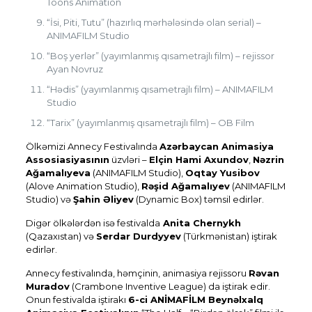
Toons Animation
“İsi, Piti, Tutu” (hazırlıq mərhələsində olan serial) –
ANIMAFILM Studio
“Boş yerlər” (yayımlanmış qısametrajlı film) – rejissor
Ayan Novruz
“Hədis” (yayımlanmış qısametrajlı film) – ANIMAFILM
Studio
“Tarix” (yayımlanmış qısametrajlı film) – OB Film
Ölkəmizi Annecy Festivalında
Azərbaycan Animasiya
Assosiasiyasının
üzvləri –
Elçin Hami Axundov
,
Nəzrin
Ağamalıyeva
(ANIMAFILM Studio),
Oqtay Yusibov
(Alove Animation Studio),
Rəşid Ağamalıyev
(ANIMAFILM
Studio) və
Şahin Əliyev
(Dynamic Box) təmsil edirlər.
Digər ölkələrdən isə festivalda
Anita Chernykh
(Qazaxıstan) və
Serdar Durdyyev
(Türkmənistan) iştirak
edirlər.
Annecy festivalında, həmçinin, animasiya rejissoru
Rəvan
Muradov
(Crambone Inventive League) da iştirak edir.
Onun festivalda iştirakı
6-ci ANİMAFİLM Beynəlxalq