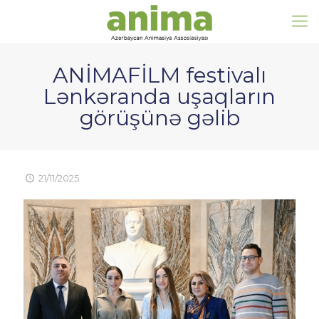
ANİMAFİLM festivalı
Lənkəranda uşaqların
görüşünə gəlib
21/11/2025