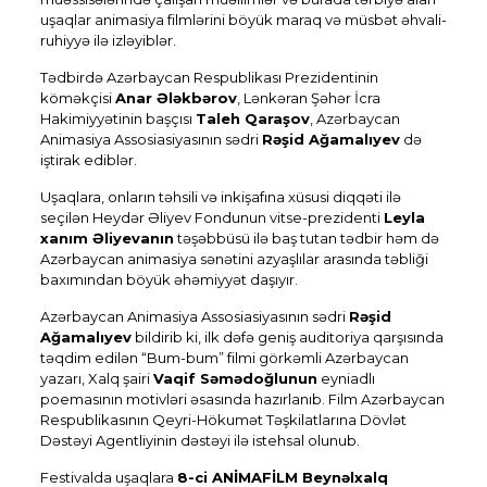
uşaqlar animasiya filmlərini böyük maraq və müsbət əhvali-
ruhiyyə ilə izləyiblər.
Tədbirdə Azərbaycan Respublikası Prezidentinin
köməkçisi
Anar Ələkbərov
, Lənkəran Şəhər İcra
Hakimiyyətinin başçısı
Taleh Qaraşov
, Azərbaycan
Animasiya Assosiasiyasının sədri
Rəşid Ağamalıyev
də
iştirak ediblər.
Uşaqlara, onların təhsili və inkişafına xüsusi diqqəti ilə
seçilən Heydər Əliyev Fondunun vitse-prezidenti
Leyla
xanım Əliyevanın
təşəbbüsü ilə baş tutan tədbir həm də
Azərbaycan animasiya sənətini azyaşlılar arasında təbliği
baxımından böyük əhəmiyyət daşıyır.
Azərbaycan Animasiya Assosiasiyasının sədri
Rəşid
Ağamalıyev
bildirib ki, ilk dəfə geniş auditoriya qarşısında
təqdim edilən “Bum-bum” filmi görkəmli Azərbaycan
yazarı, Xalq şairi
Vaqif Səmədoğlunun
eyniadlı
poemasının motivləri əsasında hazırlanıb. Film Azərbaycan
Respublikasının Qeyri-Hökumət Təşkilatlarına Dövlət
Dəstəyi Agentliyinin dəstəyi ilə istehsal olunub.
Festivalda uşaqlara
8-ci ANİMAFİLM Beynəlxalq