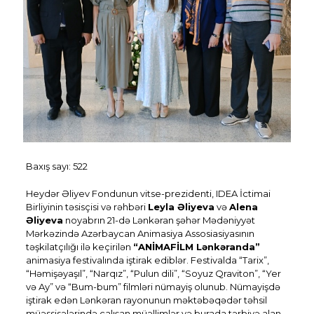
Baxış sayı:
522
Heydər Əliyev Fondunun vitse-prezidenti, IDEA İctimai
Birliyinin təsisçisi və rəhbəri
Leyla Əliyeva
və
Alena
Əliyeva
noyabrın 21-də Lənkəran şəhər Mədəniyyət
Mərkəzində Azərbaycan Animasiya Assosiasiyasının
təşkilatçılığı ilə keçirilən
“ANİMAFİLM Lənkəranda”
animasiya festivalında iştirak ediblər. Festivalda “Tarix”,
“Həmişəyaşıl”, “Narqız”, “Pulun dili”, “Soyuz Qraviton”, “Yer
və Ay” və “Bum-bum” filmləri nümayiş olunub. Nümayişdə
iştirak edən Lənkəran rayonunun məktəbəqədər təhsil
müəssisələrində çalışan müəllimlər və burada tərbiyə alan