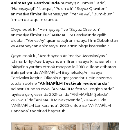
Animasiya Festivalında
nümayiş olunmuş “Tarix”,
“Həmişəyaşıl”, “Narqız”, “Pulun dili”, “Soyuz Qraviton”
animasiya filmləri ilə yanaşı, yeni “Yer və Ay”, “Bum-bum”
filmləri də təqdim olunub.
Qeyd edək ki, “Həmişəyaşıl” və “Soyuz Qraviton”
animasiya filmləri 8-ci ANİMAFİLM Festivalında qalib
olublar. “Yer və Ay” qısametrajlı animasiya filmi Özbəkistan
və Azərbaycan animasiya ustalarının birgə istehsalıdır.
Qeyd edək ki, “Azərbaycan Animasiya Assosiasiyası”
ictimai birliyi Azərbaycanda milli animasiya kino sənətinin
inkişafına yardım etmək məqsədilə 2018-ci ildən etibarən
Bakı şəhərində ANİMAFİLM Beynəlxalq Animasiya
Festivalını keçirir. Ölkənin digər şəhərləri üçün nəzərdə
tutulan bölmə
“ANİMAFİLM festivalı regionlarda”
adlanır. Bundan əvvəl “ANİMAFİLM festivalı regionlarda”
layihəsi çərçivəsində 2021-ci ildə “ANİMAFİLM Şəkidə”,
2023-cü ildə “ANİMAFİLM Naxçıvanda”, 2024-cü ildə
“ANİMAFİLM Lənkəranda”, 2025-ci ildə isə “ANİMAFİLM
Gəncədə” tədbirləri baş tutub.