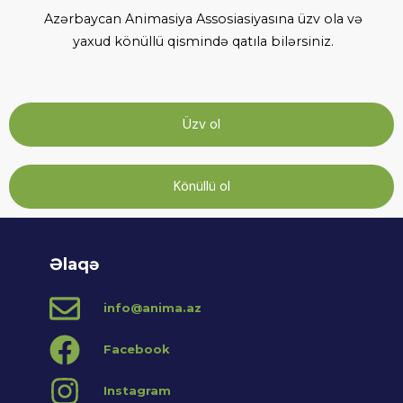
Azərbaycan Animasiya Assosiasiyasına üzv ola və
yaxud könüllü qismində qatıla bilərsiniz.
Üzv ol
Könüllü ol
Əlaqə
info@anima.az
Facebook
Instagram