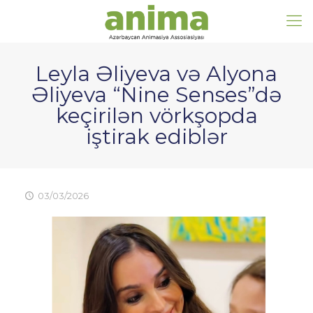
Leyla Əliyeva və Alyona
Əliyeva “Nine Senses”də
keçirilən vörkşopda
iştirak ediblər
03/03/2026