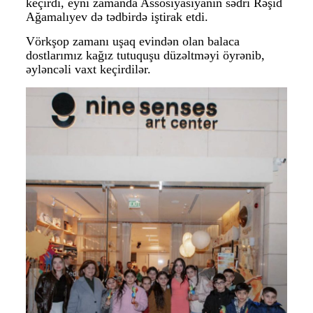
keçirdi, eyni zamanda Assosiyasiyanın sədri Rəşid
Ağamalıyev də tədbirdə iştirak etdi.
Vörkşop zamanı uşaq evindən olan balaca
dostlarımız kağız tutuquşu düzəltməyi öyrənib,
əyləncəli vaxt keçirdilər.