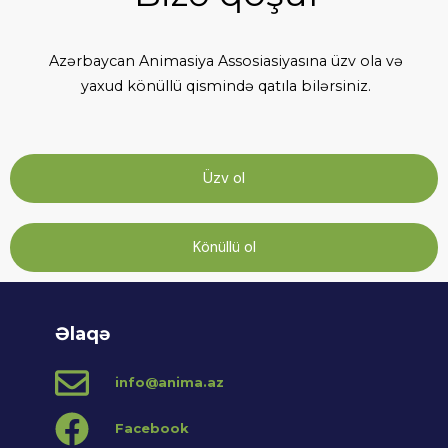
Azərbaycan Animasiya Assosiasiyasına üzv ola və
yaxud könüllü qismində qatıla bilərsiniz.
Üzv ol
Könüllü ol
Əlaqə
info@anima.az
Facebook