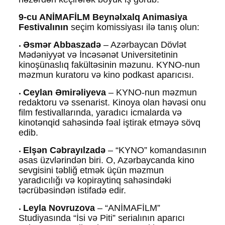
9-cu ANİMAFİLM Beynəlxalq Animasiya
Festivalının
seçim komissiyası ilə tanış olun:
Əsmər Abbaszadə
– Azərbaycan Dövlət
•
Mədəniyyət və İncəsənət Universitetinin
kinoşünaslıq fakültəsinin məzunu. KYNO-nun
məzmun kuratoru və kino podkast aparıcısı.
Ceylan Əmirəliyeva
– KYNO-nun məzmun
•
redaktoru və ssenarist. Kinoya olan həvəsi onu
film festivallarında, yaradıcı icmalarda və
kinotənqid sahəsində fəal iştirak etməyə sövq
edib.
Elşən Cəbrayılzadə
– “KYNO” komandasının
•
əsas üzvlərindən biri. O, Azərbaycanda kino
sevgisini təbliğ etmək üçün məzmun
yaradıcılığı və kopiraytinq sahəsindəki
təcrübəsindən istifadə edir.
Leyla Novruzova
– “ANİMAFİLM”
•
Studiyasında “İsi və Piti” serialının aparıcı