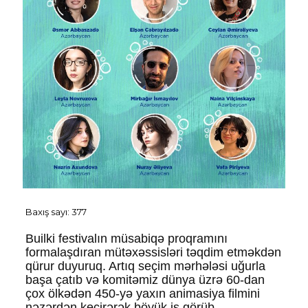
Baxış sayı:
377
Builki festivalın müsabiqə proqramını
formalaşdıran mütəxəssisləri təqdim etməkdən
qürur duyuruq. Artıq seçim mərhələsi uğurla
başa çatıb və komitəmiz dünya üzrə 60-dan
çox ölkədən 450-yə yaxın animasiya filmini
nəzərdən keçirərək böyük iş görüb.