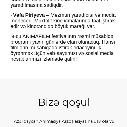
yaradılmasına sadiqdir.
Vəfa Piriyeva
– Məzmun yaradıcısı və media
•
meneceri. Müxtəlif kino icmalarında fəal iştirak
edir və kinotənqidə böyük marağı var.
9-cu ANİMAFİLM festivalının rəsmi müsabiqə
proqramı yaxın günlərdə elan olunacaq. Hansı
filmlərin müsabiqədə iştirak edəcəyini ilk
öyrənmək üçün veb-saytımızı və sosial media
hesablarımızı izləmədə qalın!
Bizə qoşul
Azərbaycan Animasiya Assosiasiyasına üzv ola və