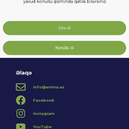
yaxud könüllü qismində qatıla bilərsiniz.
Üzv ol
Könüllü ol
Əlaqə
info@anima.az
Facebook
Instagram
YouTube