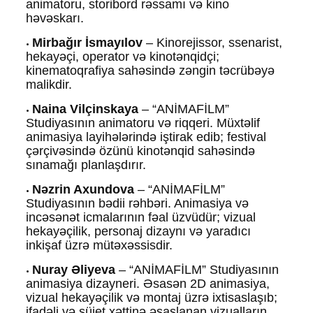
animatoru, storibord rəssamı və kino
həvəskarı.
Mirbağır İsmayılov
– Kinorejissor, ssenarist,
•
hekayəçi, operator və kinotənqidçi;
kinematoqrafiya sahəsində zəngin təcrübəyə
malikdir.
Naina Vilçinskaya
– “ANİMAFİLM”
•
Studiyasının animatoru və riqqeri. Müxtəlif
animasiya layihələrində iştirak edib; festival
çərçivəsində özünü kinotənqid sahəsində
sınamağı planlaşdırır.
Nəzrin Axundova
– “ANİMAFİLM”
•
Studiyasının bədii rəhbəri. Animasiya və
incəsənət icmalarının fəal üzvüdür; vizual
hekayəçilik, personaj dizaynı və yaradıcı
inkişaf üzrə mütəxəssisdir.
Nuray Əliyeva
– “ANİMAFİLM” Studiyasının
•
animasiya dizayneri. Əsasən 2D animasiya,
vizual hekayəçilik və montaj üzrə ixtisaslaşıb;
ifadəli və süjet xəttinə əsaslanan vizualların