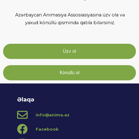
Azərbaycan Animasiya Assosiasiyasına üzv ola və
yaxud könüllü qismində qatıla bilərsiniz.
Üzv ol
Könüllü ol
Əlaqə
info@anima.az
Facebook