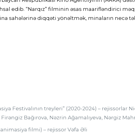
baycan Respublikası Kino Agentliyinin (ARKA) dəstə
ehsal edib. “Narqız” filminin əsas maarifləndirici m
ina sahələrinə diqqəti yönəltmək, minaların necə tə
a Festivalının treyleri” (2020-2024) – rejissorlar N
s, Firəngiz Bağırova, Nəzrin Ağamalıyeva, Nərgiz M
 animasiya filmi) – rejissor Vəfa Əli