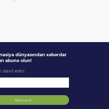
imasiya dünyasından xəbərdar
n abunə olun!
i daxil edin:
Abunə ol