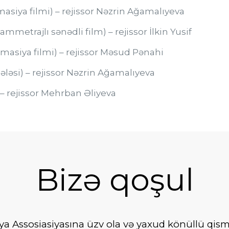
masiya filmi) – rejissor Nəzrin Ağamalıyeva
ammetrajlı sənədli film) – rejissor İlkin Yusif
imasiya filmi) – rejissor Məsud Pənahi
ələsi) – rejissor Nəzrin Ağamalıyeva
 – rejissor Mehrban Əliyeva
Bizə qoşul
 Assosiasiyasına üzv ola və yaxud könüllü qismin