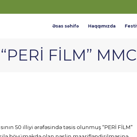
Əsas səhifə
Haqqımızda
Festi
“PERİ FİLM” MMC
sının 50 illiyi ərəfəsində təsis olunmuş “PERİ FİLM”
usilə böyüməkdə olan nəslin maarifləndirilməsinə,