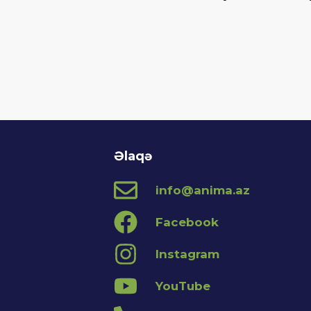
Əlaqə
info@anima.az
Facebook
Instagram
YouTube