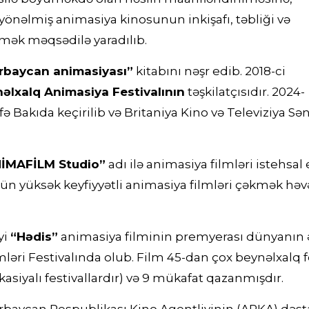
yönəlmiş animasiya kinosunun inkişafı, təbliği və
mək məqsədilə yaradılıb.
rbaycan animasiyası”
kitabını nəşr edib. 2018-ci
lxalq Animasiya Festivalının
təşkilatçısıdır. 2024-
əfə Bakıda keçirilib və Britaniya Kino və Televiziya 
İMAFİLM Studio”
adı ilə animasiya filmləri istehsal
n yüksək keyfiyyətli animasiya filmləri çəkmək həvə
yi
“Hədis”
animasiya filminin premyerası dünyanın ə
ri Festivalında olub. Film 45-dan çox beynəlxalq fe
ikasiyalı festivallardır) və 9 mükafat qazanmışdır.