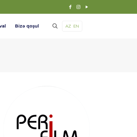
val
Bizə qoşul
AZ
EN