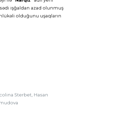
yi ilə
“Narqız”
adlı yeni
əqsədi işğaldan azad olunmuş
hlükəli olduğunu uşaqların
icolina Sterbet, Hasan
ahmudova