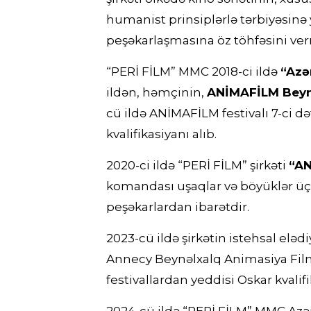
humanist prinsiplərlə tərbiyəsinə 
peşəkarlaşmasına öz töhfəsini ver
“PERİ FİLM” MMC 2018-ci ildə
“Azə
ildən, həmçinin,
ANİMAFİLM Beynə
cü ildə ANİMAFİLM festivalı 7-ci d
kvalifikasiyanı alıb.
2020-ci ildə “PERİ FİLM” şirkəti
“AN
komandası uşaqlar və böyüklər üçü
peşəkarlardan ibarətdir.
2023-cü ildə şirkətin istehsal elədi
Annecy Beynəlxalq Animasiya Filmlə
festivallardan yeddisi Oskar kvalif