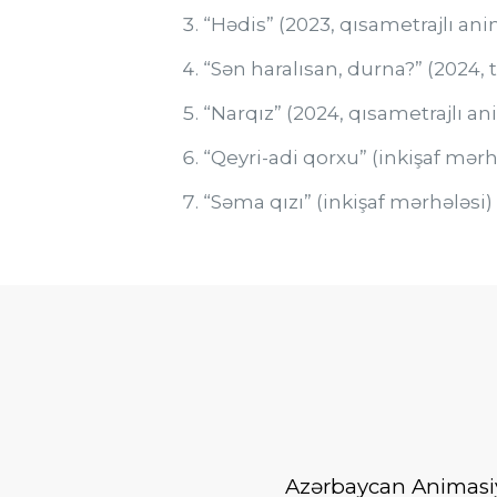
“Hədis” (2023, qısametrajlı ani
“Sən haralısan, durna?” (2024, t
“Narqız” (2024, qısametrajlı an
“Qeyri-adi qorxu” (inkişaf mərh
“Səma qızı” (inkişaf mərhələsi)
Azərbaycan Animasiya