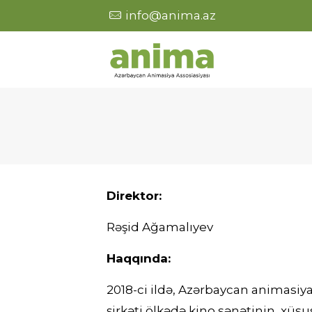
info@anima.az
Direktor:
Rəşid Ağamalıyev
Haqqında:
2018-ci ildə, Azərbaycan animasiya
şirkəti ölkədə kino sənətinin, xüs