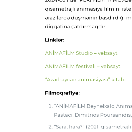
2024-cü ildə “PERİ FİLM” MMC Azər
qısametrajlı animasiya filmini ist
ərazilərdə düşmənin basdırdığı m
diqqətinə çatdırmaqdır.
Linklər:
ANİMAFİLM Studio – vebsayt
ANİMAFİLM festivalı – vebsayt
“Azərbaycan animasiyası” kitabı
Filmoqrafiya:
“ANİMAFİLM Beynəlxalq Animasiy
Pastacı, Dimitrios Poursanidi
“Sara, hara?” (2021, qısametrajlı