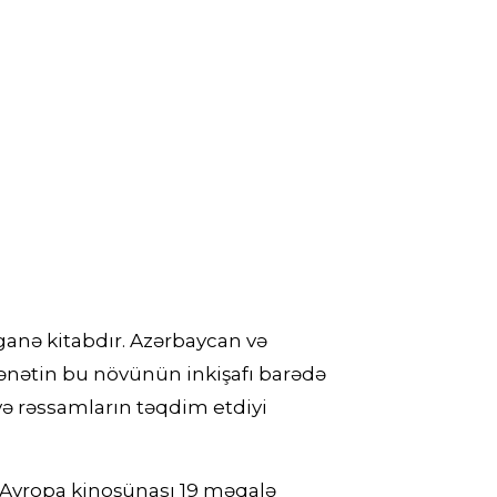
ganə kitabdır. Azərbaycan və
sənətin bu növünün inkişafı barədə
və rəssamların təqdim etdiyi
ə Avropa kinoşünası 19 məqalə