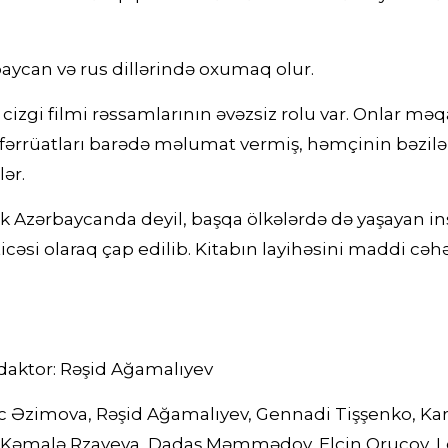
ərbaycan və rus dillərində oxumaq olur.
 cizgi filmi rəssamlarının əvəzsiz rolu var. Onlar məqa
 təfərrüatları barədə məlumat vermiş, həmçinin bəzilə
ər.
 Azərbaycanda deyil, başqa ölkələrdə də yaşayan insan
əsi olaraq çap edilib. Kitabın layihəsini maddi cəh
redaktor: Rəşid Ağamalıyev
nc Əzimova, Rəşid Ağamalıyev, Gennadi Tişşenko, Kar
 Kəmalə Rzayeva, Dadaş Məmmədov, Elçin Orucov, L