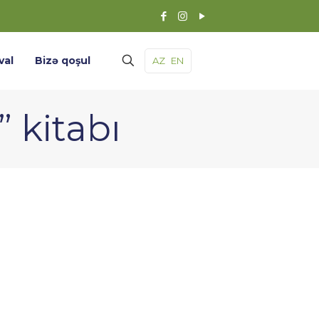
val
Bizə qoşul
AZ
EN
 kitabı