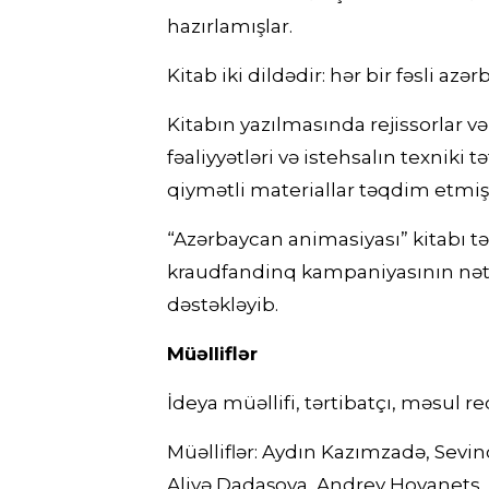
hazırlamışlar.
Kitab iki dildədir: hər bir fəsli az
Kitabın yazılmasında rejissorlar və
fəaliyyətləri və istehsalın texniki
qiymətli materiallar təqdim etmişl
“Azərbaycan animasiyası” kitabı tək
kraudfandinq kampaniyasının nətic
dəstəkləyib.
Müəlliflər
İdeya müəllifi, tərtibatçı, məsul 
Müəlliflər: Aydın Kazımzadə, Sevi
Aliyə Dadaşova, Andrey Hovanets,