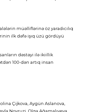
lələrin müəlliflərinə öz yaradıcılıq
rinin ilk dəfə işıq üzü gördüyü
ların dəstəyi ilə ikiillik
ətdən 100-dən artıq insan
olina Çijkova, Aygün Aslanova,
eyla Novruzi, Olqa Ağamalıyeva