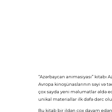
“Azərbaycan animasiyası” kitabı A
Avropa kinoşünaslarının səyi və t
çox sayda yeni məlumatlar əldə ed
unikal materiallar ilk dəfə dərc ol
Bu kitab bir ildən çox davam edən 