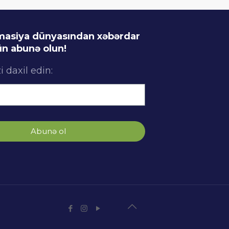
imasiya dünyasından xəbərdar
n abunə olun!
i daxil edin:
Abunə ol