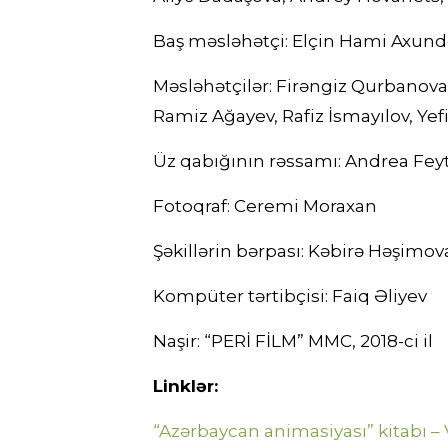
Baş məsləhətçi: Elçin Hami Axun
Məsləhətçilər: Firəngiz Qurbanova
Ramiz Ağayev, Rafiz İsmayılov, Y
Üz qabığının rəssamı: Andrea Fey
Fotoqraf: Ceremi Moraxan
Şəkillərin bərpası: Kəbirə Həşimov
Kompüter tərtibçisi: Faiq Əliyev
Naşir: “PERİ FİLM” MMC, 2018-ci il
Linklər:
“Azərbaycan animasiyası” kitabı – 