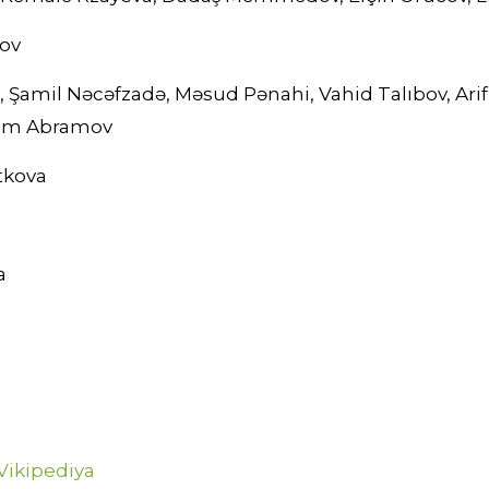
dov
, Şamil Nəcəfzadə, Məsud Pənahi, Vahid Talıbov, Ar
efim Abramov
tkova
a
Vikipediya