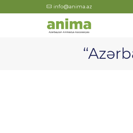
info@anima.az
“Azərb