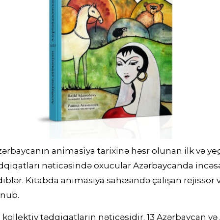
zərbaycanın animasiya tarixinə həsr olunan ilk və ye
ədqiqatları nəticəsində oxucular Azərbaycanda incə
iblər. Kitabda animasiya sahəsində çalışan rejissor 
unub.
kollektiv tədqiqatların nəticəsidir. 13 Azərbaycan v