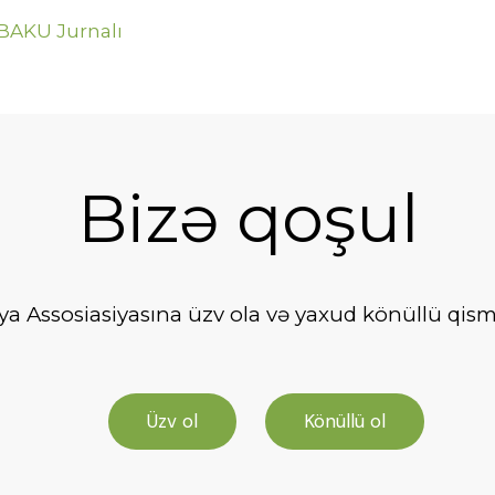
 BAKU Jurnalı
Bizə qoşul
 Assosiasiyasına üzv ola və yaxud könüllü qismin
Üzv ol
Könüllü ol