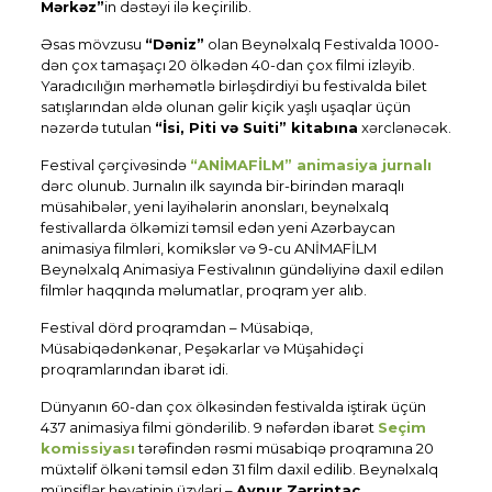
Mərkəz”
in dəstəyi ilə keçirilib.
Əsas mövzusu
“Dəniz”
olan Beynəlxalq Festivalda 1000-
dən çox tamaşaçı 20 ölkədən 40-dan çox filmi izləyib.
Yaradıcılığın mərhəmətlə birləşdirdiyi bu festivalda bilet
satışlarından əldə olunan gəlir kiçik yaşlı uşaqlar üçün
nəzərdə tutulan
“İsi, Piti və Suiti” kitabına
xərclənəcək.
Festival çərçivəsində
“ANİMAFİLM” animasiya jurnalı
dərc olunub. Jurnalın ilk sayında bir-birindən maraqlı
müsahibələr, yeni layihələrin anonsları, beynəlxalq
festivallarda ölkəmizi təmsil edən yeni Azərbaycan
animasiya filmləri, komikslər və 9-cu ANİMAFİLM
Beynəlxalq Animasiya Festivalının gündəliyinə daxil edilən
filmlər haqqında məlumatlar, proqram yer alıb.
Festival dörd proqramdan – Müsabiqə,
Müsabiqədənkənar, Peşəkarlar və Müşahidəçi
proqramlarından ibarət idi.
Dünyanın 60-dan çox ölkəsindən festivalda iştirak üçün
437 animasiya filmi göndərilib. 9 nəfərdən ibarət
Seçim
komissiyası
tərəfindən rəsmi müsabiqə proqramına 20
müxtəlif ölkəni təmsil edən 31 film daxil edilib. Beynəlxalq
münsiflər heyətinin üzvləri –
Aynur Zərrintac