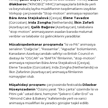
Ələkbərov
(“KİNOBİZ” MMC) tamaşaçılarla bilrikdə yerli
və beynəlxalq layihə müəlliflərinin təqdimatlarını izəyiblər.
Vörkşop çərçivəsində “Stop-motion” animasiya rejissorları
Bára Anna Stejskalová
(Çexiya),
Elene Tavadze
(Gürcüstan),
Irida Zongha
(Netherlands),
İlkin Zəfərli
(Azərbaycan),
Qalib Bağırov
(Azərbaycan), tələbələrə
“stop-motion” animasiyasının əsasları barədə məlumat
veriblər və tələbələr öz gəlinciklərini yaradıblar.
Müsabiqədənkənar proqramda
“İsi və Piti” animasiya
serialının “Dalğıclar”, “Rəssamlar”, “Aşpazlar” bölümlərinin,
Kanadanın Azərbaycandakı səfirliyi və British Council-ın
dəstəyi ilə “OSCAR” və “BAFTA” filmlərinin, “stop-motion”
animasiya rejissorları Bára Anna Stejskalová (Çexiya),
Elene Tavadze (Gürcüstan), Irida Zongha (Netherlands) və
İlkin Zəfərlinin (Azərbaycan) animasiya filmlərinin
nümayişləri olub.
Müşahidəçi proqramı
çərçivəsində festivalda
Diləzbər
Hüseynzadənin
“Özünü yarat: “Eko çanta” üzərində İsi və
Pitini çək” ustad dərsi, həmçinin “Şekerci Cafer Erol” və
“Almond Cake & Bakery” kafelərində yerli və xarici
animasiya müəllifləri ilə yaradıcı görüşlər təşkil edilib.