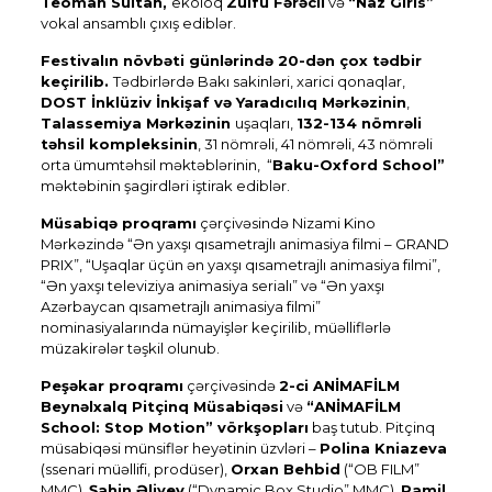
Teoman Sultan,
ekoloq
Zülfü Fərəcli
və
“Naz Girls”
vokal ansamblı çıxış ediblər.
Festivalın növbəti günlərində 20-dən çox tədbir
keçirilib.
Tədbirlərdə Bakı sakinləri, xarici qonaqlar,
DOST İnklüziv İnkişaf və Yaradıcılıq Mərkəzinin
,
Talassemiya Mərkəzinin
uşaqları,
132-134 nömrəli
təhsil kompleksinin
, 31 nömrəli, 41 nömrəli, 43 nömrəli
orta ümumtəhsil məktəblərinin, “
Baku-Oxford School”
məktəbinin şagirdləri iştirak ediblər.
Müsabiqə proqramı
çərçivəsində Nizami Kino
Mərkəzində “Ən yaxşı qısametrajlı animasiya filmi ­­– GRAND
PRIX”, “Uşaqlar üçün ən yaxşı qısametrajlı animasiya filmi”,
“Ən yaxşı televiziya animasiya serialı” və “Ən yaxşı
Azərbaycan qısametrajlı animasiya filmi”
nominasiyalarında nümayişlər keçirilib, müəlliflərlə
müzakirələr təşkil olunub.
Peşəkar proqramı
çərçivəsində
2-ci ANİMAFİLM
Beynəlxalq Pitçinq Müsabiqəsi
və
“ANİMAFİLM
School: Stop Motion” vörkşopları
baş tutub. Pitçinq
müsabiqəsi münsiflər heyətinin üzvləri –
Polina Kniazeva
(ssenari müəllifi, prodüser),
Orxan Behbid
(“OB FILM”
MMC),
Şahin Əliyev
(“Dynamic Box Studio” MMC),
Ramil