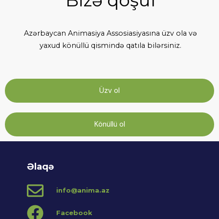
Azərbaycan Animasiya Assosiasiyasına üzv ola və
yaxud könüllü qismində qatıla bilərsiniz.
Üzv ol
Könüllü ol
Əlaqə
info@anima.az
Facebook