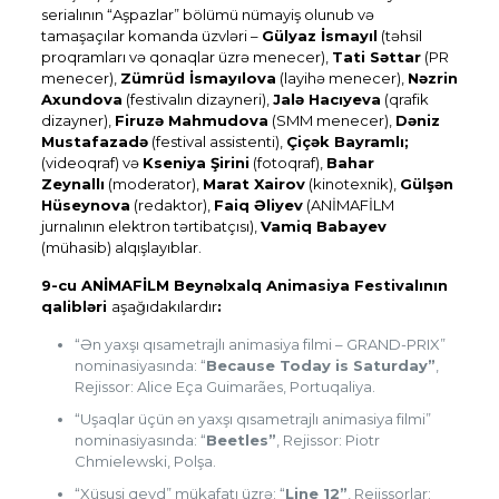
serialının “Aşpazlar” bölümü nümayiş olunub və
tamaşaçılar komanda üzvləri –
Gülyaz İsmayıl
(təhsil
proqramları və qonaqlar üzrə menecer),
Tati Səttar
(PR
menecer),
Zümrüd İsmayılova
(layihə menecer),
Nəzrin
Axundova
(festivalın dizayneri),
Jalə Hacıyeva
(qrafik
dizayner),
Firuzə Mahmudova
(SMM menecer),
Dəniz
Mustafazadə
(festival assistenti),
Çiçək Bayramlı;
(videoqraf) və
Kseniya Şirini
(fotoqraf),
Bahar
Zeynallı
(moderator),
Marat Xairov
(kinotexnik),
Gülşən
Hüseynova
(redaktor),
Faiq Əliyev
(ANİMAFİLM
jurnalının elektron tərtibatçısı),
Vamiq Babayev
(mühasib) alqışlayıblar.
9-cu ANİMAFİLM Beynəlxalq Animasiya Festivalının
qalibləri
aşağıdakılardır
:
“Ən yaxşı qısametrajlı animasiya filmi – GRAND-PRIX”
nominasiyasında: “
Because Today is Saturday”
,
Rejissor: Alice Eça Guimarães, Portuqaliya.
“Uşaqlar üçün ən yaxşı qısametrajlı animasiya filmi”
nominasiyasında: “
Beetles”
, Rejissor: Piotr
Chmielewski, Polşa.
“Xüsusi qeyd” mükafatı üzrə: “
Line 12”
, Rejissorlar: