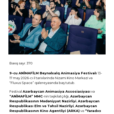
Baxış sayı:
370
9-cu ANİMAFİLM Beynəlxalq Animasiya Festivalı
13-
17 may 2026-cı il tarixlərində Nizami Kino Mərkəzi və
“Fluxus Space” qalereyasında
baş tutub.
Festival
Azərbaycan Animasiya Assosiasiyası
və
“ANİMAFİLM” MMC
-nin təşkilatçılığı,
Azərbaycan
Respublikasının Mədəniyyət Nazirliyi
,
Azərbaycan
Respublikası Elm və Təhsil Nazirliyi
,
Azərbaycan
Respublikasının Kino Agentliyi (ARKA)
və
“Yaradıcı