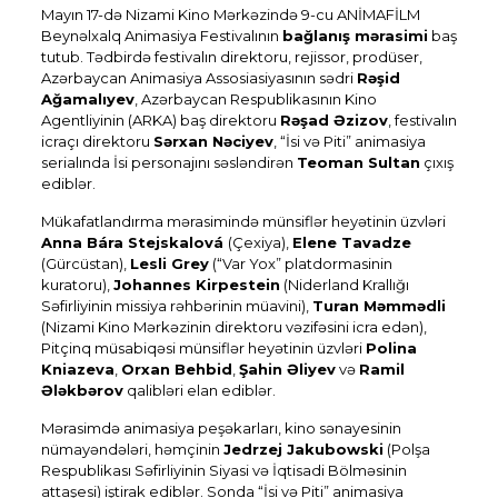
Mayın 17-də Nizami Kino Mərkəzində 9-cu ANİMAFİLM
Beynəlxalq Animasiya Festivalının
bağlanış mərasimi
baş
tutub. Tədbirdə festivalın direktoru, rejissor, prodüser,
Azərbaycan Animasiya Assosiasiyasının sədri
Rəşid
Ağamalıyev
, Azərbaycan Respublikasının Kino
Agentliyinin (ARKA) baş direktoru
Rəşad Əzizov
, festivalın
icraçı direktoru
Sərxan Nəciyev
, “İsi və Piti” animasiya
serialında İsi personajını səsləndirən
Teoman Sultan
çıxış
ediblər.
Mükafatlandırma mərasimində münsiflər heyətinin üzvləri
Anna Bára Stejskalová
(Çexiya),
Elene Tavadze
(Gürcüstan),
Lesli Grey
(“Var Yox” platdormasinin
kuratoru),
Johannes Kirpestein
(Niderland Krallığı
Səfirliyinin missiya rəhbərinin müavini),
Turan Məmmədli
(Nizami Kino Mərkəzinin direktoru vəzifəsini icra edən),
Pitçinq müsabiqəsi münsiflər heyətinin üzvləri
Polina
Kniazeva
,
Orxan Behbid
,
Şahin Əliyev
və
Ramil
Ələkbərov
qalibləri elan ediblər.
Mərasimdə animasiya peşəkarları, kino sənayesinin
nümayəndələri, həmçinin
Jedrzej Jakubowski
(Polşa
Respublikası Səfirliyinin Siyasi və İqtisadi Bölməsinin
attaşesi) iştirak ediblər. Sonda “İsi və Piti” animasiya