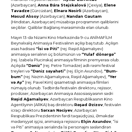
(Azərbaycan),
Anna Bára Stejskalová
(Çexiya),
Elene
Tavadze
(Gürcüstan),
Elnarə Nəsirli
(Azərbaycan),
Məsud Alısoy
(Azərbaycan),
Nandan Gautam
(Hindistan, Azərbaycan) müsabiqə proqramının qaliblərini
seçiblər. Qaliblər Bağlanış mərasimində elan olunub.
Mayın 13-də Nizami Kino Mərkəzində 9-cu ANİMAFİLM
Beynəlxalq Animasiya Festivalının açılışı baş tutub. Açılışın
əsas hadisəsi
“İsi və Piti”
(rej. Rəşid Ağamalıyev)
animasiya serialının üç bölümünün və
“Yulaf dönərgə”
(rej. İzabela Plucinska)
animasiya filminin premyerası olub.
Açılışda
“Dəniz”
(rej. Petre Tomadze) adlı rəsmi festival
treyleri və
“Dəniz səyahəti”
(rej. Elçin Axundov),
“Bum-
bum”
(rej. Nəzrin Ağamalıyeva, Rəşid Ağamalıyev),
“Yer
və Ay”
(rej. Pavel Kim) qısametrajlı animasiya filmləri
nümayiş olunub. Tədbirdə festivalın direktoru, rejissor,
prodüser, Azərbaycan Animasiya Assosiasiyasının sədri
Rəşid Ağamalıyev
, Azərbaycan Respublikasının Kino
Agentliyinin (ARKA) baş direktoru
Rəşad Əzizov
, festivalın
icraçı direktoru
Sərxan Nəciyev
, Azərbaycan
Respublikası Prezidentinin fərdi təqaüdçüsü, Əməkdar
mədəniyyət işçisi, animasiya rejissoru
Elçin Axundov
, “İsi
və Piti” animasiya serialında İsi personajını səsləndirən