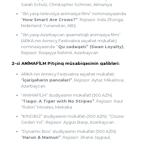
Sarah Schulz, Christopher Schmier, Almaniya.
“Ən yaxşı televiziya animasiya filmi” nominasiyasında:
“
How Smart Are Crows?”
, Rejissor: Irida Zhonga,
Niderland, Yunanıstan, ABŞ.
“Ən yaxşı Azərbaycan qısametrajlı animasiya filmi”
(ARKA-nın Annecy Festivalına səyahət mükafatı)
nominasiyasında: “
Qu sədaqəti” (Swan Loyalty)
,
Rejissor: Rüqəyyə Rəhimli, Azərbaycan.
2-ci ANİMAFİLM Pitçinq müsabiqəsinin qalibləri:
ARKA-nın Annecy Festivalına səyahət mükafatı:
“
İçərişəhərin pəncələri”
, Rejissor: Aytac Mikailova,
Azərbaycan.
“ANİMAFİLM” studiyasının mükafatl (500 AZN):
“
Tiago: A Tiger with No Stripes”
, Rejissor: Raul
“Robin” Morales, Meksika.
“KİNOBİZ” studiyasının mükafatı (500 AZN): “Özünə
Gedən Yol”, Rejissor: Aygün Baxşı, Azərbaycan.
“Dynamic Box” studiyasının mükafatı (500 AZN):
“
Harun & Mamun”
, Rejissor: Jihane Jaypaul,